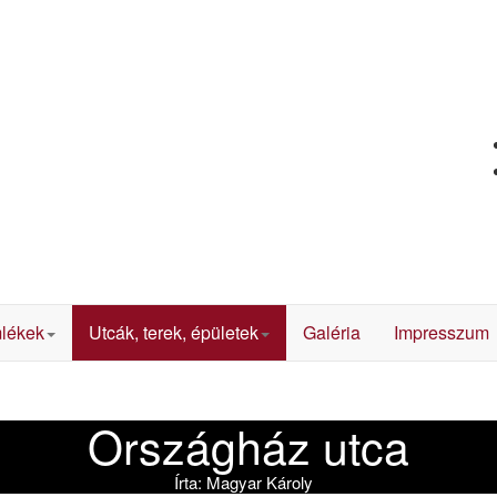
lékek
Utcák, terek, épületek
Galéria
Impresszum
Országház utca
Írta:
Magyar Károly