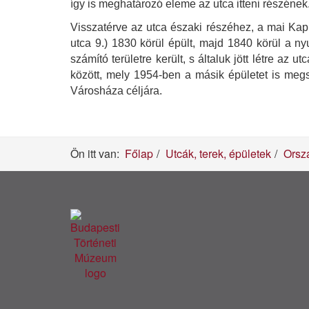
így is meghatározó eleme az utca itteni részének.
Visszatérve az utca északi részéhez, a mai Kapis
utca 9.) 1830 körül épült, majd 1840 körül a ny
számító területre került, s általuk jött létre az
között, mely 1954-ben a másik épületet is megsz
Városháza céljára.
Ön itt van:
Főlap
Utcák, terek, épületek
Orsz