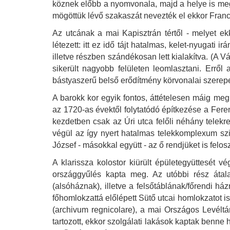
köznek előbb a nyomvonala, majd a helye is megv
mögöttük lévő szakaszát nevezték el ekkor Franc
Az utcának a mai Kapisztrán tértől - melyet e
létezett: itt ez idő tájt hatalmas, kelet-nyugati
illetve részben szándékosan lett kialakítva. (A Vá
sikerült nagyobb felületen leomlasztani. Erről 
bástyaszerű belső erődítmény körvonalai szerepel
A barokk kor egyik fontos, áttételesen máig me
az 1720-as évektől folytatódó építkezése a Feren
kezdetben csak az Úri utca felőli néhány telekr
végül az így nyert hatalmas telekkomplexum szi
József - másokkal együtt - az ő rendjüket is felosz
A klarissza kolostor kiürült épületegyüttesét vé
országgyűlés kapta meg. Az utóbbi rész átala
(alsóháznak), illetve a felsőtáblának/főrendi há
főhomlokzattá előlépett Sütő utcai homlokzatot i
(archivum regnicolare), a mai Országos Levéltár
tartozott, ekkor szolgálati lakások kaptak ben