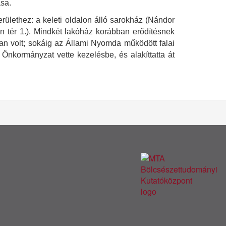
ása.
erülethez: a keleti oldalon álló sarokház (Nándor
án tér 1.). Mindkét lakóház korábban erődítésnek
onban volt; sokáig az Állami Nyomda működött falai
 Önkormányzat vette kezelésbe, és alakíttatta át