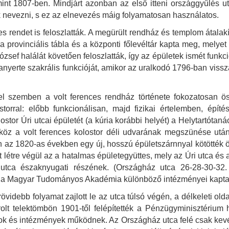
t 1807-ben. Mindjárt azonban az első itteni országgyűlés utá
nevezni, s ez az elnevezés máig folyamatosan használatos.
s rendet is feloszlatták. A megürült rendház és templom átalak
l a provinciális tábla és a központi főlevéltár kapta meg, melye
zsef halálát követően feloszlatták, így az épületek ismét funk
anyerte szakrális funkcióját, amikor az uralkodó 1796-ban vissza
l szemben a volt ferences rendház története fokozatosan öss
storral: előbb funkcionálisan, majd fizikai értelemben, épí
ostor Úri utcai épületét (a kúria korábbi helyét) a Helytartóta
 köz a volt ferences kolostor déli udvarának megszünése után
an az 1820-as években egy új, hosszú épületszárnnyal kötötték ös
tt létre végül az a hatalmas épületegyüttes, mely az Úri utca é
tca északnyugati részének. (Országház utca 26-28-30-32. s
g a Magyar Tudományos Akadémia különböző intézményei kaptak h
videbb folyamat zajlott le az utca túlsó végén, a délkeleti old
rolt telektömbön 1901-től felépítették a Pénzügyminisztérium 
alok és intézmények működnek. Az Országház utca felé csak kevé