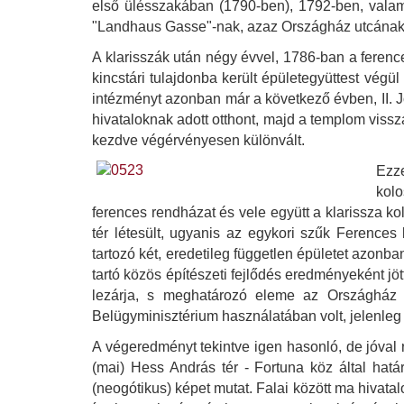
első ülésszakában (1790-ben), 1792-ben, valamin
"Landhaus Gasse"-nak, azaz Országház utcának 
A klarisszák után négy évvel, 1786-ban a ference
kincstári tulajdonba került épületegyüttest végü
intézményt azonban már a következő évben, II. Jó
hivataloknak adott otthont, majd a templom vissz
kezdve végérvényesen különvált.
Ezze
kolo
ferences rendházat és vele együtt a klarissza kol
tér létesült, ugyanis az egykori szűk Ferences
tartozó két, eredetileg független épületet azonb
tartó közös építészeti fejlődés eredményeként jö
lezárja, s meghatározó eleme az Országház u
Belügyminisztérium használatában volt, jelenle
A végeredményt tekintve igen hasonló, de jóval rö
(mai) Hess András tér - Fortuna köz által hatá
(neogótikus) képet mutat. Falai között ma hivat