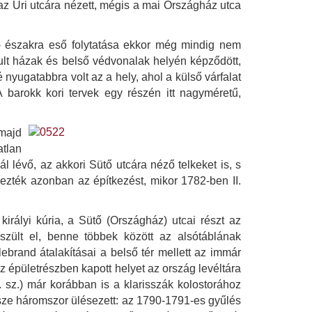
az Úri utcára nézett, mégis a mai Országház utca
 - északra eső folytatása ekkor még mindig nem
sztult házak és belső védvonalak helyén képződött,
é nyugatabbra volt az a hely, ahol a külső várfalat
 A barokk kori tervek egy részén itt nagyméretű,
 majd
atlan
 lévő, az akkori Sütő utcára néző telkeket is, s
ezték azonban az építkezést, mikor 1782-ben II.
 királyi kúria, a Sütő (Országház) utcai részt az
szült el, benne többek között az alsótáblának
lebrand átalakításai a belső tér mellett az immár
z épületrészben kapott helyet az ország levéltára
. sz.) már korábban is a klarisszák kolostorához
sze háromszor ülésezett: az 1790-1791-es gyűlés