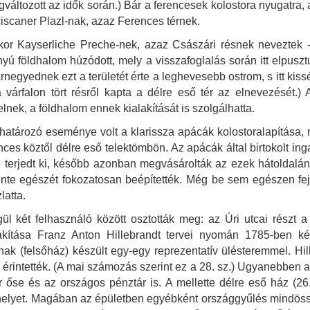
áltozott az idők során.) Bár a ferencesek kolostora nyugatra, 
iscaner Plazl-nak, azaz Ferences térnek.
kkor Kayserliche Preche-nek, azaz Császári résnek neveztek
 irányú földhalom húzódott, mely a visszafoglalás során itt elpu
rnegyednek ezt a területét érte a leghevesebb ostrom, s itt kiss
a várfalon tört résről kapta a délre eső tér az elnevezését.)
nek, a földhalom ennek kialakítását is szolgálhatta.
ghatározó eseménye volt a klarissza apácák kolostoralapítása,
ces köztől délre eső telektömbön. Az apácák által birtokolt ing
e terjedt ki, később azonban megvásárolták az ezek hátoldalánál
nte egészét fokozatosan beépítették. Még be sem egészen fej
latta.
gül két felhasználó között osztották meg: az Úri utcai részt a
kítása Franz Anton Hillebrandt tervei nyomán 1785-ben ké
znak (felsőház) készült egy-egy reprezentatív ülésteremmel. Hil
s érintették. (A mai számozás szerint ez a 28. sz.) Ugyanebben a
 őse és az országos pénztár is. A mellette délre eső ház (26
ne helyet. Magában az épületben egyébként országgyűlés mindös