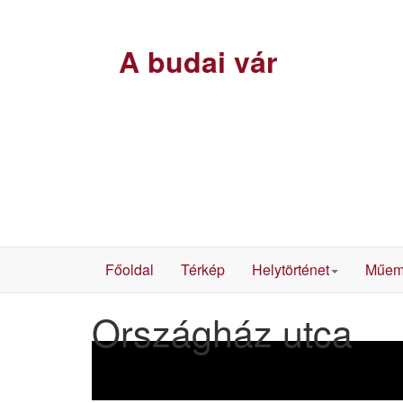
A budai vár
Főoldal
Térkép
Helytörténet
Műem
Országház utca