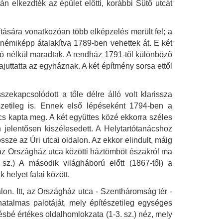
n elkezdték az épület előtti, korábbi Sütő utcát
ítására vonatkozóan több elképzelés merült fel; a
t némiképp átalakítva 1789-ben vehettek át. E két
ció nélkül maradtak. A rendház 1791-től különböző
juttatta az egyháznak. A két építmény sorsa ettől
zekapcsolódott a tőle délre álló volt klarissza
tészetileg is. Ennek első lépéseként 1794-ben a
nács kapta meg. A két együttes közé ekkorra széles
 jelentősen kiszélesedett. A Helytartótanácshoz
sze az Úri utcai oldalon. Az ekkor elindult, máig
s az Országház utca közötti háztömböt északról ma
z.) A második világháború előtt (1867-től) a
elyet falai között.
alon. Itt, az Országház utca - Szentháromság tér -
hatalmas palotáját, mely építészetileg egységes
sbé értékes oldalhomlokzata (1-3. sz.) néz, mely