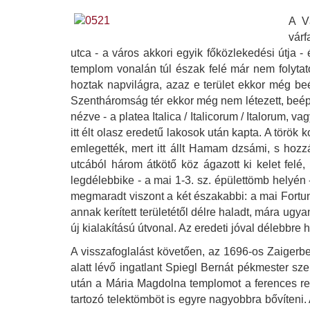
A V
várf
utca - a város akkori egyik főközlekedési útja 
templom vonalán túl észak felé már nem folytató
hoztak napvilágra, azaz e terület ekkor még beé
Szentháromság tér ekkor még nem létezett, beépíte
nézve - a platea Italica / Italicorum / Italorum,
itt élt olasz eredetű lakosok után kapta. A tör
emlegették, mert itt állt Hamam dzsámi, s hozz
utcából három átkötő köz ágazott ki kelet felé,
legdélebbike - a mai 1-3. sz. épülettömb helyén 
megmaradt viszont a két északabbi: a mai Fortun
annak kerített területétől délre haladt, mára ug
új kialakítású útvonal. Az eredeti jóval délebbre
A visszafoglalást követően, az 1696-os Zaigerbe
alatt lévő ingatlant Spiegl Bernát pékmester sze
után a Mária Magdolna templomot a ferences rend
tartozó telektömböt is egyre nagyobbra bővíteni. A