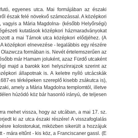
futó, egyenes utca. Mai formájában az északi
délről észak felé növekvő számozással. A középkori
ér, vagyis a Mária Magdolna- (később Helyőrségi)
b régészeti kutatások középkori házmaradványokat
kozott a mai Tárnok utca középkori elődjéhez. (A
.) A középkori elnevezése - legalábbis egy részére
atea Olazwcza formában is. Nevét értelemszerűen az
e később már Hamam joluként, azaz Fürdő utcaként
gi majd a barokk kori helyszínrajzok szerint az
zépkori állapotnak is. A keletre nyíló utcácskák
 1687-es térképeken szereplő kisebb zsákutca is),
zaki, amely a Mária Magdolna templomtól, illetve
 délen húzódó köz bár hasonló irányú, de teljesen
rra mehet vissza, hogy az utcában, a mai 17. sz.
rjedt ki az utca északi részére! A visszafoglalás
pésre kolostorukat, miközben sikerült a hozzájuk
t - mára eltűnt - kis köz, a Franciscaner gassl. (E