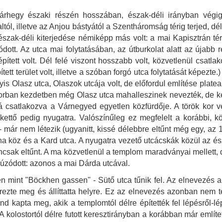
árhegy északi részén hosszában, észak-déli irányban végig
altól, illetve az Anjou bástyától a Szentháromság térig terjed, 
- észak-déli kiterjedése némiképp más volt: a mai Kapisztrán t
dott. Az utca mai folytatásában, az útburkolat alatt az újab
pített volt. Dél felé viszont hosszabb volt, közvetlenül csatla
tt terület volt, illetve a szóban forgó utca folytatását képezte
 vagyis Olasz utca, Olaszok utcája volt, de előfordul említése pl
ök korban kezdetben még Olasz utca mahalleszinek nevezték, d
á csatlakozva a Várnegyed egyetlen közfürdője. A török kor vé
 kettő pedig nyugatra. Valószínűleg ez megfelelt a korábbi, kö
- már nem létezik (ugyanitt, kissé délebbre eltűnt még egy, az
a köz és a Kard utca. A nyugatra vezető utcácskák közül az és
yancsak eltűnt. A ma közvetlenül a templom maradványai mellett,
 húzódott: azonos a mai Dárda utcával.
n mint "Böckhen gassen" - Sütő utca tűnik fel. Az elnevezés a
rezte meg és állíttatta helyre. Ez az elnevezés azonban nem te
 kapta meg, akik a templomtól délre építették fel lépésről-lé
 kolostortól délre futott keresztirányban a korábban már említet