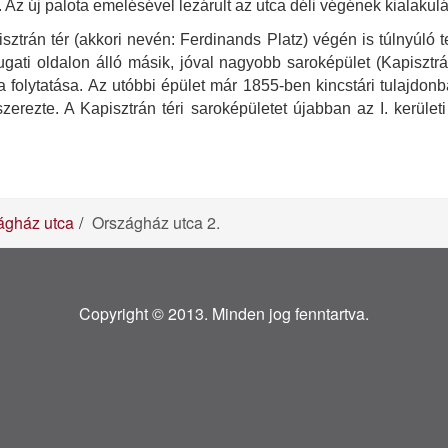
 Az új palota emelésével lezárult az utca déli végének kialakul
ztrán tér (akkori nevén: Ferdinands Platz) végén is túlnyúló t
ugati oldalon álló másik, jóval nagyobb saroképület (Kapisztr
 utca folytatása. Az utóbbi épület már 1855-ben kincstári tulajd
erezte. A Kapisztrán téri saroképületet újabban az I. kerületi
ágház utca
Országház utca 2.
Copyright © 2013. Minden jog fenntartva.