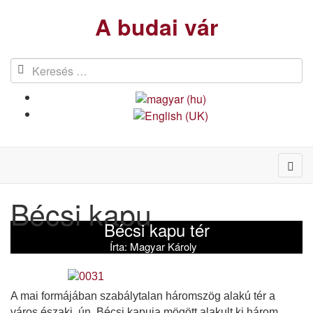
A budai vár
Bécsi kapu
Bécsi kapu tér
Írta:
Magyar Károly
A mai formájában szabálytalan háromszög alakú tér a
város északi, ún. Bécsi kapuja mögött alakult ki három