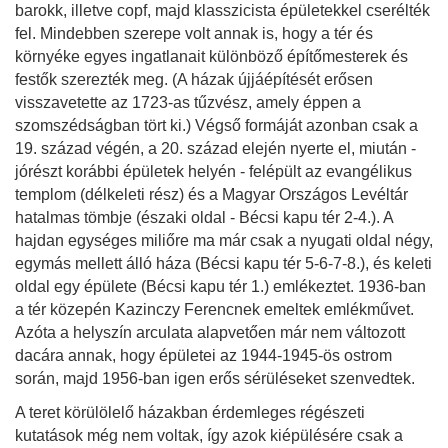
barokk, illetve copf, majd klasszicista épületekkel cserélték
fel. Mindebben szerepe volt annak is, hogy a tér és
környéke egyes ingatlanait különböző építőmesterek és
festők szerezték meg. (A házak újjáépítését erősen
visszavetette az 1723-as tűzvész, amely éppen a
szomszédságban tört ki.) Végső formáját azonban csak a
19. század végén, a 20. század elején nyerte el, miután -
jórészt korábbi épületek helyén - felépült az evangélikus
templom (délkeleti rész) és a Magyar Országos Levéltár
hatalmas tömbje (északi oldal - Bécsi kapu tér 2-4.). A
hajdan egységes miliőre ma már csak a nyugati oldal négy,
egymás mellett álló háza (Bécsi kapu tér 5-6-7-8.), és keleti
oldal egy épülete (Bécsi kapu tér 1.) emlékeztet. 1936-ban
a tér közepén Kazinczy Ferencnek emeltek emlékművet.
Azóta a helyszín arculata alapvetően már nem változott
dacára annak, hogy épületei az 1944-1945-ös ostrom
során, majd 1956-ban igen erős sérüléseket szenvedtek.
A teret körülölelő házakban érdemleges régészeti
kutatások még nem voltak, így azok kiépülésére csak a