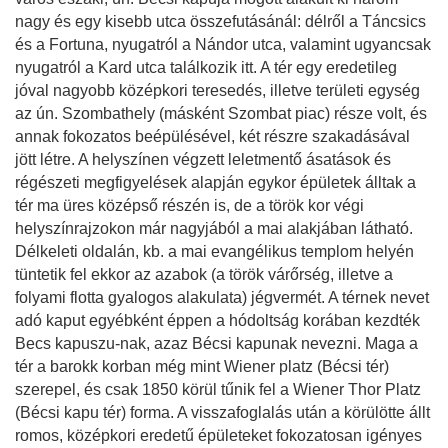
nagy és egy kisebb utca összefutásánál: délről a Táncsics
és a Fortuna, nyugatról a Nándor utca, valamint ugyancsak
nyugatról a Kard utca találkozik itt. A tér egy eredetileg
jóval nagyobb középkori teresedés, illetve területi egység
az ún. Szombathely (másként Szombat piac) része volt, és
annak fokozatos beépülésével, két részre szakadásával
jött létre. A helyszínen végzett leletmentő ásatások és
régészeti megfigyelések alapján egykor épületek álltak a
tér ma üres középső részén is, de a török kor végi
helyszínrajzokon már nagyjából a mai alakjában látható.
Délkeleti oldalán, kb. a mai evangélikus templom helyén
tüntetik fel ekkor az azabok (a török várőrség, illetve a
folyami flotta gyalogos alakulata) jégvermét. A térnek nevet
adó kaput egyébként éppen a hódoltság korában kezdték
Becs kapuszu-nak, azaz Bécsi kapunak nevezni. Maga a
tér a barokk korban még mint Wiener platz (Bécsi tér)
szerepel, és csak 1850 körül tűnik fel a Wiener Thor Platz
(Bécsi kapu tér) forma. A visszafoglalás után a körülötte állt
romos, középkori eredetű épületeket fokozatosan igényes