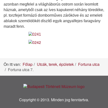
azonban megfelel a világháborús ostrom során leomlott
háznak, amelyből csak az íves kapukeret néhány töredéke,
pl. torzfejet formázó domborműves záróköve és az emeleti
ablakok szemöldökét díszítő egyik angyalfejes faragvány
maradt fenn.
Ön itt van:
Főlap
Utcák, terek, épületek
Fortuna utca
Fortuna utca 7.
Copyright © 2013. Minden jog fenntartva.