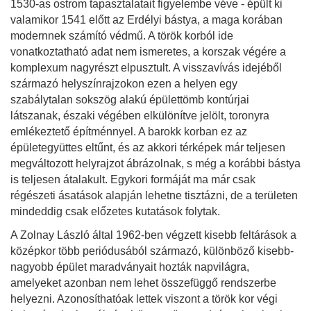
1530-as ostrom tapasztalatait figyelembe véve - épült ki
valamikor 1541 előtt az Erdélyi bástya, a maga korában
modernnek számító védmű. A török korból ide
vonatkoztatható adat nem ismeretes, a korszak végére a
komplexum nagyrészt elpusztult. A visszavívás idejéből
származó helyszínrajzokon ezen a helyen egy
szabálytalan sokszög alakú épülettömb kontúrjai
látszanak, északi végében elkülönítve jelölt, toronyra
emlékeztető építménnyel. A barokk korban ez az
épületegyüttes eltűnt, és az akkori térképek már teljesen
megváltozott helyrajzot ábrázolnak, s még a korábbi bástya
is teljesen átalakult. Egykori formáját ma már csak
régészeti ásatások alapján lehetne tisztázni, de a területen
mindeddig csak előzetes kutatások folytak.
A Zolnay László által 1962-ben végzett kisebb feltárások a
középkor több periódusából származó, különböző kisebb-
nagyobb épület maradványait hozták napvilágra,
amelyeket azonban nem lehet összefüggő rendszerbe
helyezni. Azonosíthatóak lettek viszont a török kor végi