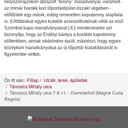
helyszínrajzokon ábrázolt "torony" maradványai, valamint -
az immár barokk kori lőportárépület északi végében -
előtűntek egy másik, eddig ismeretlen kaputorony alapfalai
is. (Utóbbiakat egyes kutatók azonosíthatónak vélik az első
Szombat kapu maradványaival.) Ez mindenesetre azt
bizonyítja, hogy az Erdélyi bástya a korábbi kaputorony
előterében, annak védelmére épült, másrészt, hogy egyes
középkori maradványokat az új lőportár kialakításánál is
figyelembe vettek.
Ön itt van:
Főlap
Utcák, terek, épületek
Táncsics Mihály utca
Táncsics Mihály utca 7-9-11. - Kammerhof (Magna Curia
Regnis)