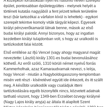
A középkori forrásokban ilyen és hasonló néven szereplő
épület, pontosabban épületegyüttes - melynek helyét a
történeti kutatás nagyjából a fent jelzett telkek területére
teszi (bár tartozékai a várfalon kívül is lehettek) - egykori
szerepét tekintve komoly viták tárgyát képezi. Egyesek
királyi pénzverőkamarát látnak benne, mások az első
budai királyi palotát. Annyi bizonyos, hogy az ingatlan
kezdetben királyi tulajdonban volt, s hogy az uralkodó is
tartózkodott falai között.
Első említése az ifjú Vencel (vagy ahogy magyarul magát
neveztette: László) király 1301-es budai bevonulásához
köthető. Az erről szóló, 1310 körüli német nyelvű forrás
Kammerhofnak, azaz Kamaraudvarnak nevezi, s leírja,
hogy Vencel - miután a Nagyboldogasszony-templomban
misén vett részt - kíséretével együtt ide érkezett, és itt szállt
meg. A későbbi uralkodók vagy családjuk itteni
tartózkodására egyéb bizonyíték nincs, közvetett adatnak
tartható viszont, hogy 1349-ben Erzsébet özvegy királyné
(Nagy Lajos király anyja) az általa itt alapított Szent