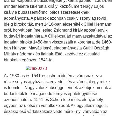
Márton-kápolnára búcsúengedélyt kért a pápától. 1382-ben
mindenesetre kikerült a királyi kézből, mert Nagy Lajos
király a budaszentlőrinci pálos szerzeteseknek
adományozta. A pálosok azonban csak viszonylag rövid
ideig birtokolták, mert 1416-ban elcserélték Cillei Hermann
gróf, horvát bán (mellesleg Zsigmond király apósa) egyik
budavári ingatlanjára. A Cillei-család magvaszakadtával az
ingatlan birtoka 1458-ban visszaszállt a koronára, de 1460-
ban Hunyadi Mátyás ismét eladományozta Guthi Országh
Mihály nádornak és fiainak. Ettől kezdve ez a család
birtokolta egészen 1541-ig.
Az 1530-as és 1541-es ostrom idején a városnak ez a
része súlyos ágyúzást szenvedett, és a városfal egy része
is leomlott. Nagy valószínűséggel ennek az objektumnak a
budai tetők felé magasodó tornyos épületegyüttese
azonosítható az 1541-es Schön-féle metszeten, amely
egyben az utolsó rá vonatkozó adat. Az együttes mögötti,
északra eső várfalszakasz védelmére - nyilvánvalóan az