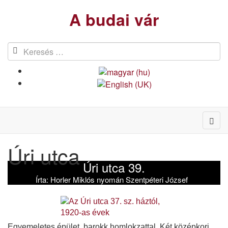
A budai vár
Úri utca
Úri utca 39.
Írta:
Horler Miklós nyomán Szentpéteri József
Egyemeletes épület, barokk homlokzattal. Két középkori