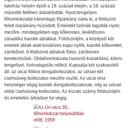
lakóház helyén épült a 18. század elején, a 18. század
második felében átalakították. Nyolctengelyes
főhomlokzatát háromtagú főpárkány zárta le, a földszint
felett övpárkány húzódott. Emeletét lizénák tagolták nyolc
mezőre, mindegyikben egy kőkeretes, levéldíszes
záradékú barokk ablakkal. Földszintjén, a középső két
emeleti ablak alatt kosáríves kapu nyílik, barokk kőkerettel,
zárókővel. A földszinti ablakok füles, záróköves
keretezésűek. Oldalhomlokzata hasonló kialakítású, kilenc
tengellyel, lizénatagolás nélkül. Kapualja két szakaszból
áll: az utcai fiókos dongaboltozatos, az udvari két
csehsüveg-boltozatos mezőre oszlik. Az utcai rész
helyiségei végig barokk dongaboltozatosak, míg az udvari
oldal csehsüveg-boltozatos. Az északi szárny földszintjén
és emeletén árkádsor fut végig.