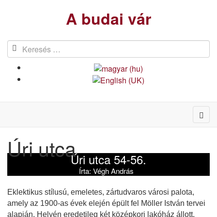
A budai vár
Úri utca
Úri utca 54-56.
Írta:
Végh András
Eklektikus stílusú, emeletes, zártudvaros városi palota,
amely az 1900-as évek elején épült fel Möller István tervei
alapján. Helyén eredetileg két középkori lakóház állott,