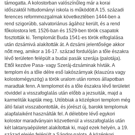
támogatta. A kolostorban valószínűleg már a korai
időszaktól hittudományi iskola is működött A 15. századi
ferences reformmozgalmak következtében 1444-ben a
rend szigorúbb, salvatoriánus ágához került, és a rend
főkolostora lett. 1526-ban és 1529-ben török csapatok
fosztották ki. Templomát Buda 1541-es török elfoglalása
után dzsámivá alakították át. A dzsámi jelentősége akkor
nőtt meg, amikor a 16-17. század fordulóján a tőle északra
lévő területen felépült a budai pasák szerája (palotája).
Ettől kezdve Pasa- vagy Szeráj-dzsáminak hívták. A
templom és a tőle délre eső lakószárnyak (klauzúra vagy
kolostornégyszög) a török uralom után romos állapotban
maradtak fenn. A templomot és a tőle északra lévő területet
röviddel a visszafoglalás után előbb a jezsuiták, majd a
karmeliták kapták meg. Utóbbiak a középkori templom még
álló falait visszabontották, és jórészt új, barokk templomuk
alapfalaiként használták fel. A délebbre lévő egykori
kolostor maradványain közvetlenül a visszafoglalás után
két laktanyaépületet alakítottak ki, majd ezek helyén, a 19.
század elején felépült a Sándor-palota. A középkori