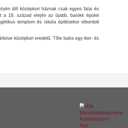
elyén állt középkori háznak csak egyes falai és
 a 18. század elején az újabb, barokk épület
gélikus templom és iskola építésekor elbontott
rköve középkori eredetű. Tőle balra egy iker- és