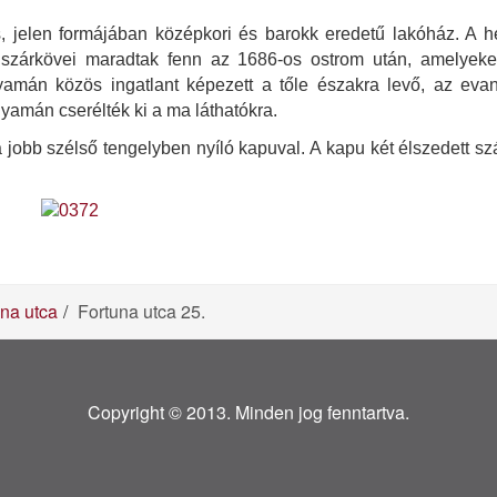
s, jelen formájában középkori és barokk eredetű lakóház. A h
szárkövei maradtak fenn az 1686-os ostrom után, amelyeket
yamán közös ingatlant képezett a tőle északra levő, az evan
olyamán cserélték ki a ma láthatókra.
 jobb szélső tengelyben nyíló kapuval. A kapu két élszedett szá
una utca
Fortuna utca 25.
Copyright © 2013. Minden jog fenntartva.