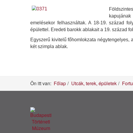
Földszinte
kapujának 
emelésekor felhasználtak. A 18-19. század fol
épülettel. Eredeti barokk ablakait a 19. század f
Egyszerű kivitelű főhomlokzata négytengelyes, a
két szimpla ablak.
Ön itt van:
Főlap
Utcák, terek, épületek
Fort