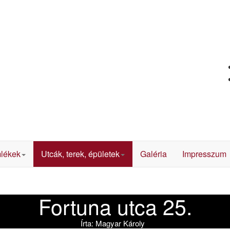
lékek
Utcák, terek, épületek
Galéria
Impresszum
Fortuna utca 25.
Írta:
Magyar Károly