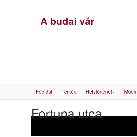
A budai vár
Főoldal
Térkép
Helytörténet
Műem
Fortuna utca