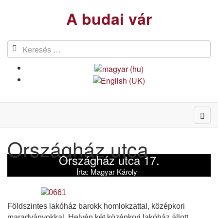
A budai vár
Országház utca
Országház utca 17.
Írta:
Magyar Károly
Földszintes lakóház barokk homlokzattal, középkori
maradványokkal. Helyén két középkori lakóház állott,