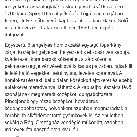
melyeket a visszafoglalási ostrom pusztítását követően,
1700 körül Spiegl Bernát pék épített újjá mai alakjában.
Innen, illetve műhelyéről kapta az utca a barokk kori Sütő
utca elnevezést. Falai között még 1850-ben is pék
dolgozott.
Egyszerű, öttengelyes homlokzatát egytagú főpárkány
zárja. Középtengelyében helyezkedik el kosáríves kapuja,
kváderezett kora barokk kőkerettel, a zárókövön a
pékmesterség jelvényével: ovális kartus pajzsban, rajta kifli
felfelé hajló végekkel, felül nyitott, leveles koronával. A
homlokzat északi, bal oldalán középkori ajtókeret és épebb
ablakkeret maradványai láthatók. A kapualjtól északra lévő
szobájának megmaradt középkori dongaboltozata.
Pincéjének egy része középkori hevederes-
kődongaboltozatos, helyenként azonban megmaradtak a
korábbi fa síkfödémet tartó gyámkövek is. Az épületben
sokáig a Régi Országház vendéglő működött, azonban
már évek óta használaton kívül áll.