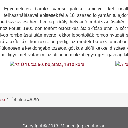
Egyemeletes barokk városi palota, amelyet két önál
felhasználásával építtettek fel a 18. század folyamán tulajd
rt szász-tescheni herceg, királyi helytartó budai szállásaként 
oz került, 1905-ben történt eklektikus átalakítása után, a két
os rombolásai után nyerte, ekkor lebontották romos nyugati s
á alakították, homlokzatait pedig az eredeti barokk formában 
Különösen a két dongaboltozatos, gótikus ülőfülkékkel díszített 
emel figyelmet, valamint az utcai homlokzat egységes, gazdag ki
tca
Úri utca 48-50.
Copyright © 2013. Minden jog fenntartva.