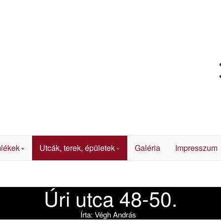
lékek
Utcák, terek, épületek
Galéria
Impresszum
Úri utca 48-50.
Írta:
Végh András