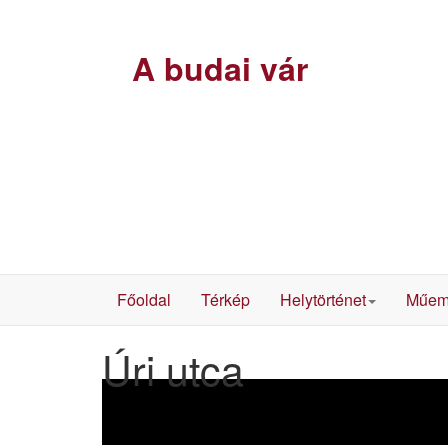
A budai vár
Főoldal
Térkép
Helytörténet
Műem
Úri utca