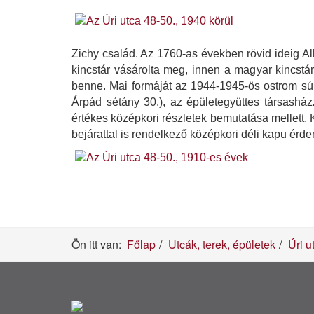
Zichy család. Az 1760-as években rövid ideig Albe
kincstár vásárolta meg, innen a magyar kincstárh
benne. Mai formáját az 1944-1945-ös ostrom súly
Árpád sétány 30.), az épületegyüttes társasházz
értékes középkori részletek bemutatása mellett. 
bejárattal is rendelkező középkori déli kapu érd
Ön itt van:
Főlap
Utcák, terek, épületek
Úri u