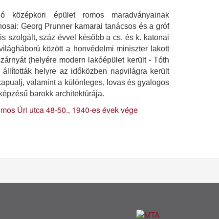
ló középkori épület romos maradványainak
onosai: Georg Prunner kamarai tanácsos és a gróf
is szolgált, száz évvel később a cs. és k. katonai
 világháború között a honvédelmi miniszter lakott
zárnyát (helyére modern lakóépület került - Tóth
állították helyre az időközben napvilágra került
kapualj, valamint a különleges, lovas és gyalogos
képzésű barokk architektúrája.