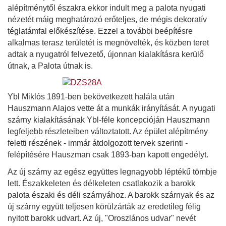
alépítménytől északra ekkor indult meg a palota nyugati
nézetét máig meghatározó erőteljes, de mégis dekoratív
téglatámfal előkészítése. Ezzel a további beépítésre
alkalmas terasz területét is megnövelték, és közben teret
adtak a nyugatról felvezető, újonnan kialakításra kerülő
útnak, a Palota útnak is.
Ybl Miklós 1891-ben bekövetkezett halála után
Hauszmann Alajos vette át a munkák irányítását. A nyugati
szárny kialakításának Ybl-féle koncepcióján Hauszmann
legfeljebb részleteiben változtatott. Az épület alépítmény
feletti részének - immár átdolgozott tervek szerinti -
felépítésére Hauszman csak 1893-ban kapott engedélyt.
Az új szárny az egész együttes legnagyobb léptékű tömbje
lett. Északkeleten és délkeleten csatlakozik a barokk
palota északi és déli szárnyához. A barokk szárnyak és az
új szárny együtt teljesen körülzárták az eredetileg félig
nyitott barokk udvart. Az új, "Oroszlános udvar" nevét