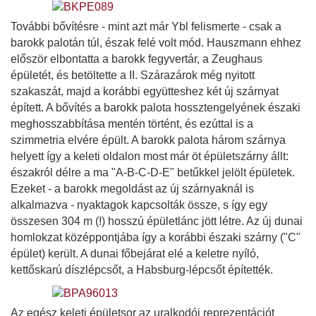
További bővítésre - mint azt már Ybl felismerte - csak a
barokk palotán túl, észak felé volt mód. Hauszmann ehhez
először elbontatta a barokk fegyvertár, a Zeughaus
épületét, és betöltette a II. Szárazárok még nyitott
szakaszát, majd a korábbi együtteshez két új szárnyat
épített. A bővítés a barokk palota hossztengelyének északi
meghosszabbítása mentén történt, és ezúttal is a
szimmetria elvére épült. A barokk palota három szárnya
helyett így a keleti oldalon most már öt épületszárny állt:
északról délre a ma "A-B-C-D-E" betűkkel jelölt épületek.
Ezeket - a barokk megoldást az új szárnyaknál is
alkalmazva - nyaktagok kapcsolták össze, s így egy
összesen 304 m (!) hosszú épületlánc jött létre. Az új dunai
homlokzat középpontjába így a korábbi északi szárny ("C"
épület) került. A dunai főbejárat elé a keletre nyíló,
kettőskarú díszlépcsőt, a Habsburg-lépcsőt építették.
Az egész keleti épületsor az uralkodói reprezentációt