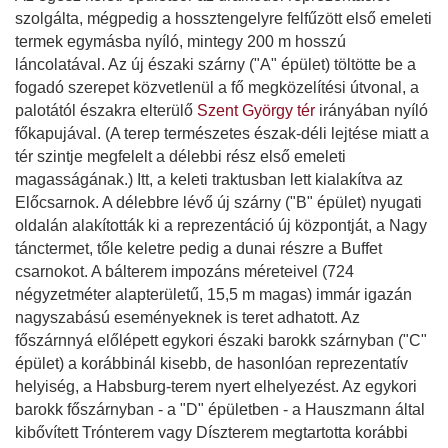
szolgálta, mégpedig a hossztengelyre felfűzött első emeleti
termek egymásba nyíló, mintegy 200 m hosszú
láncolatával. Az új északi szárny ("A" épület) töltötte be a
fogadó szerepet közvetlenül a fő megközelítési útvonal, a
palotától északra elterülő
Szent György tér
irányában nyíló
főkapujával. (A terep természetes észak-déli lejtése miatt a
tér szintje megfelelt a délebbi rész első emeleti
magasságának.) Itt, a keleti traktusban lett kialakítva az
Előcsarnok. A délebbre lévő új szárny ("B" épület) nyugati
oldalán alakították ki a reprezentáció új központját, a Nagy
tánctermet, tőle keletre pedig a dunai részre a Buffet
csarnokot. A bálterem impozáns méreteivel (724
négyzetméter alapterületű, 15,5 m magas) immár igazán
nagyszabású eseményeknek is teret adhatott. Az
főszárnnyá előlépett egykori északi barokk szárnyban ("C"
épület) a korábbinál kisebb, de hasonlóan reprezentatív
helyiség, a Habsburg-terem nyert elhelyezést. Az egykori
barokk főszárnyban - a "D" épületben - a Hauszmann által
kibővített Trónterem vagy Díszterem megtartotta korábbi