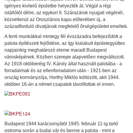
igényes kivitelű épületbe helyezték át. Végül a régi
istállótól délre, az egykori II. Szárazárok nyugati végénél,
közvetlenül az Oroszlános kapu előterében új, a
századforduló divatjának megfelelő őrségépületet emeltek.
A fenti munkákkal mintegy fél évszázadra befejeződött a
palota építészeti fejlődése, az így kialakult épületegyüttes
napjainkig meghatározó eleme maradt Budapest
városképének. Közben szerepe alapvetően megváltozott.
Az 1918 októberéig IV. Károly által használt palotába - a
forradalmak és az ellenforradalom után - 1921-ben az
ország kormányzója, Horthy Miklós költözött, akit 1944.
október 16-án a német csapatok távolítottak el innen.
Budapest 1944 karácsonyától 1945. február 11-ig tartó
ostroma során a budai vár és benne a palota - mint a