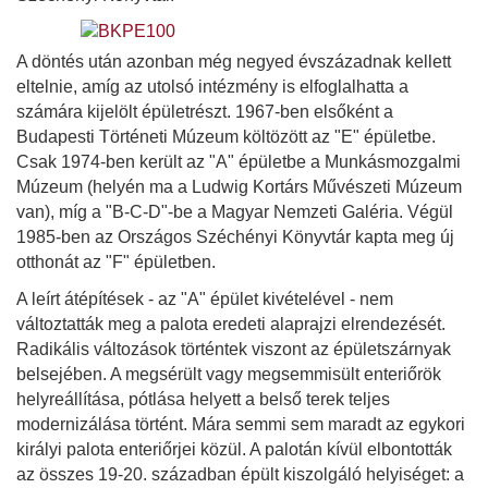
A döntés után azonban még negyed évszázadnak kellett
eltelnie, amíg az utolsó intézmény is elfoglalhatta a
számára kijelölt épületrészt. 1967-ben elsőként a
Budapesti Történeti Múzeum költözött az "E" épületbe.
Csak 1974-ben került az "A" épületbe a Munkásmozgalmi
Múzeum (helyén ma a Ludwig Kortárs Művészeti Múzeum
van), míg a "B-C-D"-be a Magyar Nemzeti Galéria. Végül
1985-ben az Országos Széchényi Könyvtár kapta meg új
otthonát az "F" épületben.
A leírt átépítések - az "A" épület kivételével - nem
változtatták meg a palota eredeti alaprajzi elrendezését.
Radikális változások történtek viszont az épületszárnyak
belsejében. A megsérült vagy megsemmisült enteriőrök
helyreállítása, pótlása helyett a belső terek teljes
modernizálása történt. Mára semmi sem maradt az egykori
királyi palota enteriőrjei közül. A palotán kívül elbontották
az összes 19-20. században épült kiszolgáló helyiséget: a