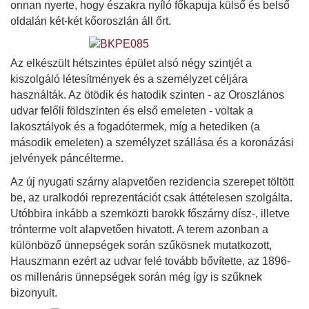
onnan nyerte, hogy északra nyíló főkapuja külső és belső
oldalán két-két kőoroszlán áll őrt.
Az elkészült hétszintes épület alsó négy szintjét a
kiszolgáló létesítmények és a személyzet céljára
használták. Az ötödik és hatodik szinten - az Oroszlános
udvar felőli földszinten és első emeleten - voltak a
lakosztályok és a fogadótermek, míg a hetediken (a
második emeleten) a személyzet szállása és a koronázási
jelvények páncélterme.
Az új nyugati szárny alapvetően rezidencia szerepet töltött
be, az uralkodói reprezentációt csak áttételesen szolgálta.
Utóbbira inkább a szemközti barokk főszárny dísz-, illetve
trónterme volt alapvetően hivatott. A terem azonban a
különböző ünnepségek során szűkösnek mutatkozott,
Hauszmann ezért az udvar felé tovább bővítette, az 1896-
os millenáris ünnepségek során még így is szűknek
bizonyult.