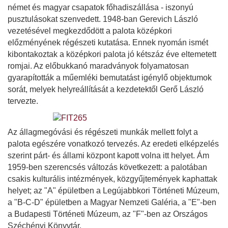
német és magyar csapatok főhadiszállása - iszonyú
pusztulásokat szenvedett. 1948-ban Gerevich László
vezetésével megkezdődött a palota középkori
előzményének régészeti kutatása. Ennek nyomán ismét
kibontakoztak a középkori palota jó kétszáz éve eltemetett
romjai. Az előbukkanó maradványok folyamatosan
gyarapították a műemléki bemutatást igénylő objektumok
sorát, melyek helyreállítását a kezdetektől Gerő László
tervezte.
Az állagmegóvási és régészeti munkák mellett folyt a
palota egészére vonatkozó tervezés. Az eredeti elképzelés
szerint párt- és állami központ kapott volna itt helyet. Ám
1959-ben szerencsés változás következett: a palotában
csakis kulturális intézmények, közgyűjtemények kaphattak
helyet; az "A" épületben a Legújabbkori Történeti Múzeum,
a "B-C-D" épületben a Magyar Nemzeti Galéria, a "E"-ben
a Budapesti Történeti Múzeum, az "F"-ben az Országos
Széchényi Könyvtár.