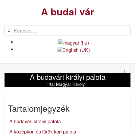
A budai vár
A budavári királyi palota
Írta:
Magyar Károly
Tartalomjegyzék
A budavári királyi palota
A középkori és török kori palota