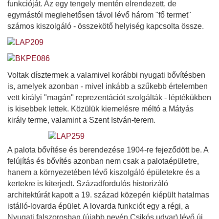
funkcióját. Az egy tengely mentén elrendezett, de
egymástól meglehetősen távol lévő három "fő termet"
számos kiszolgáló - összekötő helyiség kapcsolta össze.
Voltak dísztermek a valamivel korábbi nyugati bővítésben
is, amelyek azonban - mivel inkább a szűkebb értelemben
vett királyi "magán" reprezentációt szolgálták - léptékükben
is kisebbek lettek. Közülük kiemelésre méltó a Mátyás
király terme, valamint a Szent István-terem.
A palota bővítése és berendezése 1904-re fejeződött be. A
felújítás és bővítés azonban nem csak a palotaépületre,
hanem a környezetében lévő kiszolgáló épületekre és a
kertekre is kiterjedt. Századfordulós historizáló
architektúrát kapott a 19. század közepén kiépült hatalmas
istálló-lovarda épület. A lovarda funkciót egy a régi, a
Nyugati falszorosban (újabb nevén Csikós udvar) lévő új,