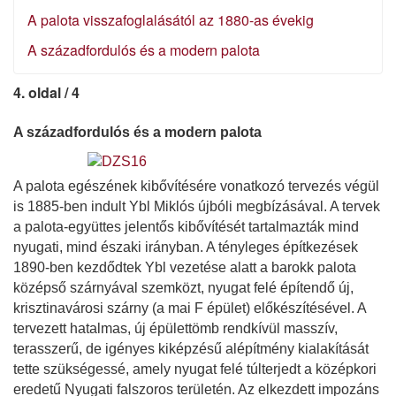
A palota visszafoglalásától az 1880-as évekig
A századfordulós és a modern palota
4. oldal / 4
A századfordulós és a modern palota
A palota egészének kibővítésére vonatkozó tervezés végül
is 1885-ben indult Ybl Miklós újbóli megbízásával. A tervek
a palota-együttes jelentős kibővítését tartalmazták mind
nyugati, mind északi irányban. A tényleges építkezések
1890-ben kezdődtek Ybl vezetése alatt a barokk palota
középső szárnyával szemközt, nyugat felé építendő új,
krisztinavárosi szárny (a mai F épület) előkészítésével. A
tervezett hatalmas, új épülettömb rendkívül masszív,
terasszerű, de igényes kiképzésű alépítmény kialakítását
tette szükségessé, amely nyugat felé túlterjedt a középkori
eredetű Nyugati falszoros területén. Az elkezdett impozáns