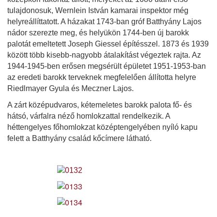
tulajdonosuk, Wernlein István kamarai inspektor még
helyreállíttatott. A házakat 1743-ban gróf Batthyány Lajos
nádor szerezte meg, és helyükön 1744-ben új barokk
palotát emeltetett Joseph Giessel építésszel. 1873 és 1939
között több kisebb-nagyobb átalakítást végeztek rajta. Az
1944-1945-ben erősen megsérült épületet 1951-1953-ban
az eredeti barokk terveknek megfelelően állította helyre
Riedlmayer Gyula és Meczner Lajos.
A zárt középudvaros, kétemeletes barokk palota fő- és
hátsó, várfalra néző homlokzattal rendelkezik. A
héttengelyes főhomlokzat középtengelyében nyíló kapu
felett a Batthyány család kőcímere látható.