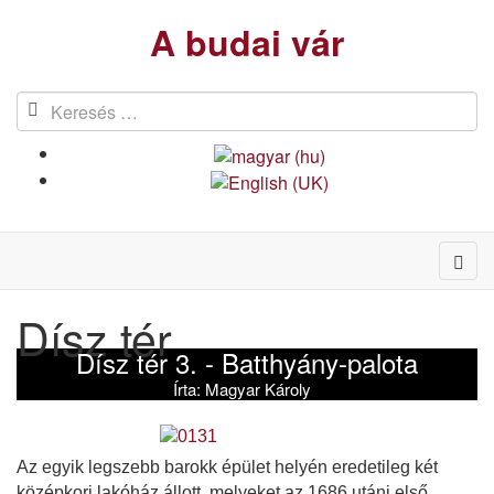
A budai vár
Dísz tér
Dísz tér 3. - Batthyány-palota
Írta:
Magyar Károly
Az egyik legszebb barokk épület helyén eredetileg két
középkori lakóház állott, melyeket az 1686 utáni első