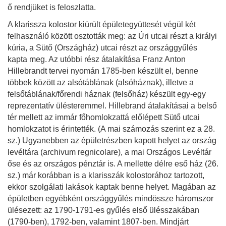
ő rendjüket is feloszlatta.
A klarissza kolostor kiürült épületegyüttesét végül két
felhasználó között osztották meg: az Úri utcai részt a királyi
kúria, a Sütő (Országház) utcai részt az országgyűlés
kapta meg. Az utóbbi rész átalakítása Franz Anton
Hillebrandt tervei nyomán 1785-ben készült el, benne
többek között az alsótáblának (alsóháznak), illetve a
felsőtáblának/főrendi háznak (felsőház) készült egy-egy
reprezentatív ülésteremmel. Hillebrand átalakításai a belső
tér mellett az immár főhomlokzattá előlépett Sütő utcai
homlokzatot is érintették. (A mai számozás szerint ez a 28.
sz.) Ugyanebben az épületrészben kapott helyet az ország
levéltára (archivum regnicolare), a mai Országos Levéltár
őse és az országos pénztár is. A mellette délre eső ház (26.
sz.) már korábban is a klarisszák kolostorához tartozott,
ekkor szolgálati lakások kaptak benne helyet. Magában az
épületben egyébként országgyűlés mindössze háromszor
ülésezett: az 1790-1791-es gyűlés első ülésszakában
(1790-ben), 1792-ben, valamint 1807-ben. Mindjárt