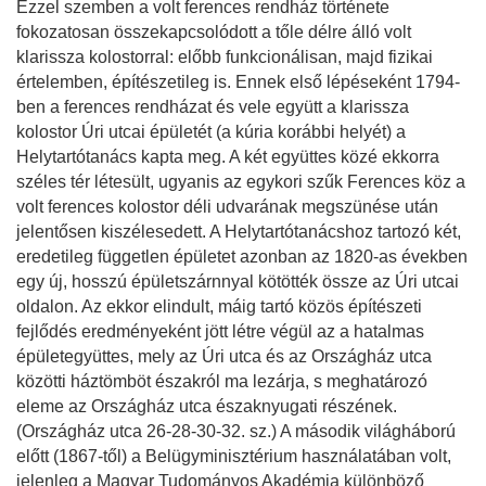
Ezzel szemben a volt ferences rendház története
fokozatosan összekapcsolódott a tőle délre álló volt
klarissza kolostorral: előbb funkcionálisan, majd fizikai
értelemben, építészetileg is. Ennek első lépéseként 1794-
ben a ferences rendházat és vele együtt a klarissza
kolostor Úri utcai épületét (a kúria korábbi helyét) a
Helytartótanács kapta meg. A két együttes közé ekkorra
széles tér létesült, ugyanis az egykori szűk Ferences köz a
volt ferences kolostor déli udvarának megszünése után
jelentősen kiszélesedett. A Helytartótanácshoz tartozó két,
eredetileg független épületet azonban az 1820-as években
egy új, hosszú épületszárnnyal kötötték össze az Úri utcai
oldalon. Az ekkor elindult, máig tartó közös építészeti
fejlődés eredményeként jött létre végül az a hatalmas
épületegyüttes, mely az Úri utca és az Országház utca
közötti háztömböt északról ma lezárja, s meghatározó
eleme az Országház utca északnyugati részének.
(Országház utca 26-28-30-32. sz.) A második világháború
előtt (1867-től) a Belügyminisztérium használatában volt,
jelenleg a Magyar Tudományos Akadémia különböző