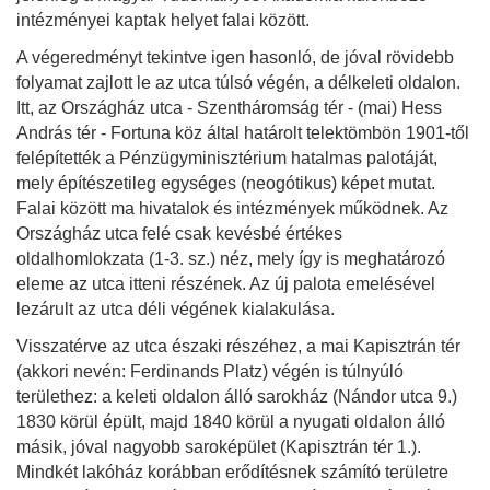
intézményei kaptak helyet falai között.
A végeredményt tekintve igen hasonló, de jóval rövidebb
folyamat zajlott le az utca túlsó végén, a délkeleti oldalon.
Itt, az Országház utca - Szentháromság tér - (mai) Hess
András tér - Fortuna köz által határolt telektömbön 1901-től
felépítették a Pénzügyminisztérium hatalmas palotáját,
mely építészetileg egységes (neogótikus) képet mutat.
Falai között ma hivatalok és intézmények működnek. Az
Országház utca felé csak kevésbé értékes
oldalhomlokzata (1-3. sz.) néz, mely így is meghatározó
eleme az utca itteni részének. Az új palota emelésével
lezárult az utca déli végének kialakulása.
Visszatérve az utca északi részéhez, a mai Kapisztrán tér
(akkori nevén: Ferdinands Platz) végén is túlnyúló
területhez: a keleti oldalon álló sarokház (Nándor utca 9.)
1830 körül épült, majd 1840 körül a nyugati oldalon álló
másik, jóval nagyobb saroképület (Kapisztrán tér 1.).
Mindkét lakóház korábban erődítésnek számító területre