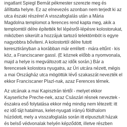
ingatlant Spiegl Bernát pékmester szerezte meg és
állíttatta helyre. Ez az elnevezés azonban nem terjedt ki az
utca északi részére! A visszafoglalás után a Mária
Magdolna templomot a ferences rend kapta meg, akik a
templomtól délre építették fel lépésről-lépésre kolostorukat,
miközben sikerült a hozzájuk tartozó telektömböt is egyre
nagyobbra bővíteni. A kolostortól délre futott
keresztirányban a korábban már említett - mára eltűnt - kis
köz, a Franciscaner gassl. (E köznek előbb a nyomvonala,
majd a helye is megváltozott az idők során.) Bár a
ferencesek kolostora nyugatra, az Úri utcára nézett, mégis
a mai Országház utca mögöttük lévő szakaszát nevezték el
ekkor Franciscaner Plazl-nak, azaz Ferences térnek.
Az utcának a mai Kapisztrán tértől - melyet ekkor
Kayserliche Preche-nek, azaz Császári résnek neveztek -
északra eső folytatása ekkor még mindig nem létezett: itt
ez idő tájt hatalmas, kelet-nyugati irányú földhalom
húzódott, mely a visszafoglalás során itt elpusztult házak
és belső védvonalak helyén képződött, illetve részben