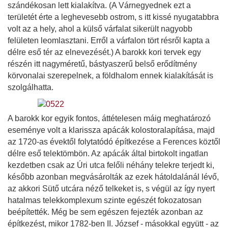
szándékosan lett kialakítva. (A Várnegyednek ezt a
területét érte a leghevesebb ostrom, s itt kissé nyugatabbra
volt az a hely, ahol a külső várfalat sikerült nagyobb
felületen leomlasztani. Erről a várfalon tört résről kapta a
délre eső tér az elnevezését.) A barokk kori tervek egy
részén itt nagyméretű, bástyaszerű belső erődítmény
körvonalai szerepelnek, a földhalom ennek kialakítását is
szolgálhatta.
A barokk kor egyik fontos, áttételesen máig meghatározó
eseménye volt a klarissza apácák kolostoralapítása, majd
az 1720-as évektől folytatódó építkezése a Ferences köztől
délre eső telektömbön. Az apácák által birtokolt ingatlan
kezdetben csak az Úri utca felőli néhány telekre terjedt ki,
később azonban megvásárolták az ezek hátoldalánál lévő,
az akkori Sütő utcára néző telkeket is, s végül az így nyert
hatalmas telekkomplexum szinte egészét fokozatosan
beépítették. Még be sem egészen fejezték azonban az
építkezést, mikor 1782-ben II. József - másokkal együtt - az