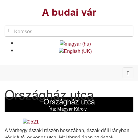
A budai vár
Országház utca
Országház utca
Írta:
Magyar Károly
A Várhegy északi részén hosszában, észak-déli irányban
végigfutó, egyenes utca. Mai formájában az északi