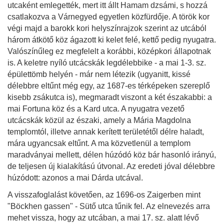
utcaként emlegették, mert itt állt Hamam dzsámi, s hozzá
csatlakozva a Várnegyed egyetlen közfürdője. A török kor
végi majd a barokk kori helyszínrajzok szerint az utcából
három átkötő köz ágazott ki kelet felé, kettő pedig nyugatra.
Valószínűleg ez megfelelt a korábbi, középkori állapotnak
is. A keletre nyíló utcácskák legdélebbike - a mai 1-3. sz.
épülettömb helyén - már nem létezik (ugyanitt, kissé
délebbre eltűnt még egy, az 1687-es térképeken szereplő
kisebb zsákutca is), megmaradt viszont a két északabbi: a
mai Fortuna köz és a Kard utca. A nyugatra vezető
utcácskák közül az északi, amely a Mária Magdolna
templomtól, illetve annak kerített területétől délre haladt,
mára ugyancsak eltűnt. A ma közvetlenül a templom
maradványai mellett, délen húzódó köz bár hasonló irányú,
de teljesen új kialakítású útvonal. Az eredeti jóval délebbre
húzódott: azonos a mai Dárda utcával.
A visszafoglalást követően, az 1696-os Zaigerben mint
"Böckhen gassen" - Sütő utca tűnik fel. Az elnevezés arra
mehet vissza, hogy az utcában, a mai 17. sz. alatt lévő