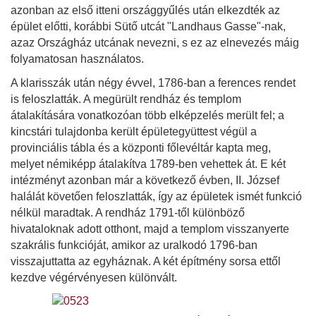
azonban az első itteni országgyűlés után elkezdték az
épület előtti, korábbi Sütő utcát "Landhaus Gasse"-nak,
azaz Országház utcának nevezni, s ez az elnevezés máig
folyamatosan használatos.
A klarisszák után négy évvel, 1786-ban a ferences rendet
is feloszlatták. A megürült rendház és templom
átalakítására vonatkozóan több elképzelés merült fel; a
kincstári tulajdonba került épületegyüttest végül a
provinciális tábla és a központi főlevéltár kapta meg,
melyet némiképp átalakítva 1789-ben vehettek át. E két
intézményt azonban már a következő évben, II. József
halálát követően feloszlatták, így az épületek ismét funkció
nélkül maradtak. A rendház 1791-től különböző
hivataloknak adott otthont, majd a templom visszanyerte
szakrális funkcióját, amikor az uralkodó 1796-ban
visszajuttatta az egyháznak. A két építmény sorsa ettől
kezdve végérvényesen különvált.