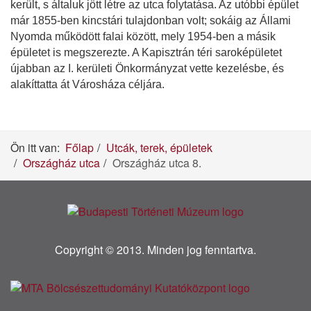
került, s általuk jött létre az utca folytatása. Az utóbbi épület
már 1855-ben kincstári tulajdonban volt; sokáig az Állami
Nyomda működött falai között, mely 1954-ben a másik
épületet is megszerezte. A Kapisztrán téri saroképületet
újabban az I. kerületi Önkormányzat vette kezelésbe, és
alakíttatta át Városháza céljára.
Ön itt van:
Főlap
Utcák, terek, épületek
Országház utca
Országház utca 8.
Copyright © 2013. Minden jog fenntartva.