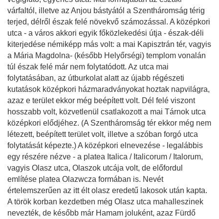
várfaltól, illetve az Anjou bástyától a Szentháromság térig
terjed, délről észak felé növekvő számozással. A középkori
utca - a város akkori egyik főközlekedési útja - észak-déli
kiterjedése némiképp más volt: a mai Kapisztrán tér, vagyis
a Mária Magdolna- (később Helyőrségi) templom vonalán
túl észak felé már nem folytatódott. Az utca mai
folytatásában, az útburkolat alatt az újabb régészeti
kutatások középkori házmaradványokat hoztak napvilágra,
azaz e terület ekkor még beépített volt. Dél felé viszont
hosszabb volt, közvetlenül csatlakozott a mai Tárnok utca
középkori elődjéhez. (A Szentháromság tér ekkor még nem
létezett, beépített terület volt, illetve a szóban forgó utca
folytatását képezte.) A középkori elnevezése - legalábbis
egy részére nézve - a platea Italica / Italicorum / Italorum,
vagyis Olasz utca, Olaszok utcája volt, de előfordul
említése platea Olazwcza formában is. Nevét
értelemszerűen az itt élt olasz eredetű lakosok után kapta.
A török korban kezdetben még Olasz utca mahalleszinek
nevezték, de később már Hamam joluként, azaz Fürdő