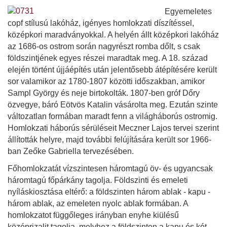
Egyemeletes
copf stílusú lakóház, igényes homlokzati díszítéssel,
középkori maradványokkal. A helyén állt középkori lakóház
az 1686-os ostrom során nagyrészt romba dőlt, s csak
földszintjének egyes részei maradtak meg. A 18. század
elején történt újjáépítés után jelentősebb átépítésére került
sor valamikor az 1780-1807 közötti időszakban, amikor
Sampl György és neje birtokolták. 1807-ben gróf Dőry
özvegye, báró Eötvös Katalin vásárolta meg. Ezután szinte
változatlan formában maradt fenn a világháborús ostromig.
Homlokzati háborús sérüléseit Meczner Lajos tervei szerint
állították helyre, majd további felújítására került sor 1966-
ban Zeőke Gabriella tervezésében.
Főhomlokzatát vízszintesen háromtagú öv- és ugyancsak
háromtagú főpárkány tagolja. Földszinti és emeleti
nyíláskiosztása eltérő: a földszinten három ablak - kapu -
három ablak, az emeleten nyolc ablak formában. A
homlokzatot függőleges irányban enyhe kiülésű
középrizalit tagolja, melyhez a földszinten a kapu és két