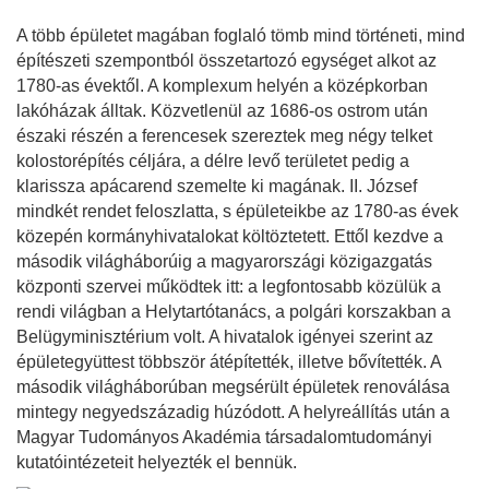
A több épületet magában foglaló tömb mind történeti, mind
építészeti szempontból összetartozó egységet alkot az
1780-as évektől. A komplexum helyén a középkorban
lakóházak álltak. Közvetlenül az 1686-os ostrom után
északi részén a ferencesek szereztek meg négy telket
kolostorépítés céljára, a délre levő területet pedig a
klarissza apácarend szemelte ki magának. II. József
mindkét rendet feloszlatta, s épületeikbe az 1780-as évek
közepén kormányhivatalokat költöztetett. Ettől kezdve a
második világháborúig a magyarországi közigazgatás
központi szervei működtek itt: a legfontosabb közülük a
rendi világban a Helytartótanács, a polgári korszakban a
Belügyminisztérium volt. A hivatalok igényei szerint az
épületegyüttest többször átépítették, illetve bővítették. A
második világháborúban megsérült épületek renoválása
mintegy negyedszázadig húzódott. A helyreállítás után a
Magyar Tudományos Akadémia társadalomtudományi
kutatóintézeteit helyezték el bennük.