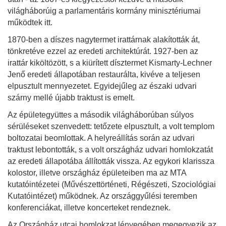
világháborúig a parlamentáris kormány minisztériumai
működtek itt.
1870-ben a díszes nagytermet irattárnak alakították át,
tönkretéve ezzel az eredeti architektúrát. 1927-ben az
irattár kiköltözött, s a kiürített dísztermet Kismarty-Lechner
Jenő eredeti állapotában restaurálta, kivéve a teljesen
elpusztult mennyezetet. Egyidejűleg az északi udvari
szárny mellé újabb traktust is emelt.
Az épületegyüttes a második világháborúban súlyos
sérüléseket szenvedett: tetőzete elpusztult, a volt templom
boltozatai beomlottak. A helyreállítás során az udvari
traktust lebontották, s a volt országház udvari homlokzatát
az eredeti állapotába állították vissza. Az egykori klarissza
kolostor, illetve országház épületeiben ma az MTA
kutatóintézetei (Művészettörténeti, Régészeti, Szociológiai
Kutatóintézet) működnek. Az országgyűlési teremben
konferenciákat, illetve koncerteket rendeznek.
Az Országház utcai homlokzat lényegében megegyezik az