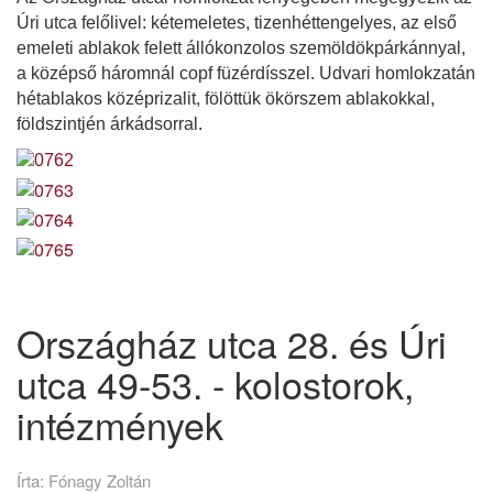
Úri utca felőlivel: kétemeletes, tizenhéttengelyes, az első
emeleti ablakok felett állókonzolos szemöldökpárkánnyal,
a középső háromnál copf füzérdísszel. Udvari homlokzatán
hétablakos középrizalit, fölöttük ökörszem ablakokkal,
földszintjén árkádsorral.
Országház utca 28. és Úri
utca 49-53. - kolostorok,
intézmények
Írta:
Fónagy Zoltán