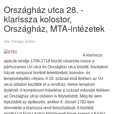
Országház utca 28. -
klarissza kolostor,
Országház, MTA-intézetek
Írta:
Fónagy Zoltán
A klarissza
apácák rendje 1706-1718 között vásárolta össze a
párhuzamos Úri utca és Országház utca közötti, középkori
házak romjaival borított telektömböt, kolostor- és
templomépítés céljára. A 18. század első felében az Úri
utcai oldalon kezdték el a rendház, illetve templom
építését. A komplexum kiépítése a század második felében
az Országház utcai oldalon is folytatódott. Még be sem
fejeződött az építkezés, amikor II. József 1782-ben
elrendelte a klarissza rend feloszlatását. A kiürített
rendházat Franz Anton Hillebrandt tervei szerint a Királyi