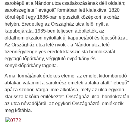
saroképület a Nándor utca csatlakozásának déli oldalán;
sarokszeglete "levágott" formában lett kialakítva. 1820
körül épült egy 1686-ban elpusztult középkori lakóház
helyén. Eredetileg az Országház utca felől nyílt a
kapubejárata. 1935-ben teljesen átépítették, az
oldalhomlokzaton nyitottak új kapubejárót és lépcsőházat.
Az Országház utca felé nyolc-, a Nándor utca felé
tizennégytengelyes eredeti klasszicista homlokzatát
egytagú főpárkány, végigfutó övpárkány és
könyöklőpárkány tagolta.
A mai formájának érdekes elemei az emelet kidomborodó
ablakai, valamint a sarokrész emeleti ablaka alatt "lebegő"
apáca szobor, Varga Imre alkotása, mely az utca egykori
klarissza lakóira emlékeztet. Országház utcai homlokzatán
az utca névadójáról, az egykori Országházról emlékezik
meg kőtábla.