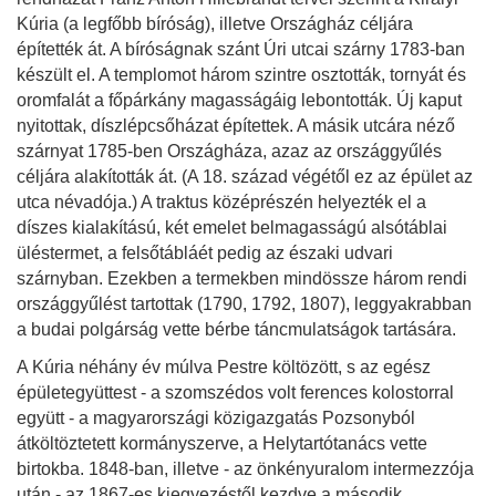
Kúria (a legfőbb bíróság), illetve Országház céljára
építették át. A bíróságnak szánt Úri utcai szárny 1783-ban
készült el. A templomot három szintre osztották, tornyát és
oromfalát a főpárkány magasságáig lebontották. Új kaput
nyitottak, díszlépcsőházat építettek. A másik utcára néző
szárnyat 1785-ben Országháza, azaz az országgyűlés
céljára alakították át. (A 18. század végétől ez az épület az
utca névadója.) A traktus középrészén helyezték el a
díszes kialakítású, két emelet belmagasságú alsótáblai
üléstermet, a felsőtábláét pedig az északi udvari
szárnyban. Ezekben a termekben mindössze három rendi
országgyűlést tartottak (1790, 1792, 1807), leggyakrabban
a budai polgárság vette bérbe táncmulatságok tartására.
A Kúria néhány év múlva Pestre költözött, s az egész
épületegyüttest - a szomszédos volt ferences kolostorral
együtt - a magyarországi közigazgatás Pozsonyból
átköltöztetett kormányszerve, a Helytartótanács vette
birtokba. 1848-ban, illetve - az önkényuralom intermezzója
után - az 1867-es kiegyezéstől kezdve a második