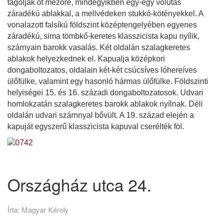
tagolják öt mezőre, mindegyikben egy-egy volutás
záradékú ablakkal, a mellvédeken stukkó-kötényekkel. A
vonalazott falsíkú földszint középtengelyében egyenes
záradékú, sima tömbkő-keretes klasszicista kapu nyílik,
szárnyain barokk vasalás. Két oldalán szalagkeretes
ablakok helyezkednek el. Kapualja középkori
dongaboltozatos, oldalain két-két csúcsíves lóhereíves
ülőfülke, valamint egy hasonló hármas ülőfülke. Földszinti
helyiségei 15. és 16. századi dongaboltozatosok. Udvari
homlokzatán szalagkeretes barokk ablakok nyílnak. Déli
oldalán udvari szárnnyal bővült. A 19. század elején a
kapuját egyszerű klasszicista kapuval cserélték föl.
Országház utca 24.
Írta:
Magyar Károly