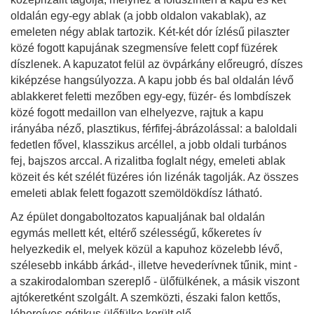
oldalán egy-egy ablak (a jobb oldalon vakablak), az
emeleten négy ablak tartozik. Két-két dór ízlésű pilaszter
közé fogott kapujának szegmensíve felett copf füzérek
díszlenek. A kapuzatot felül az övpárkány előreugró, díszes
kiképzése hangsúlyozza. A kapu jobb és bal oldalán lévő
ablakkeret feletti mezőben egy-egy, füzér- és lombdíszek
közé fogott medaillon van elhelyezve, rajtuk a kapu
irányába néző, plasztikus, férfifej-ábrázolással: a baloldali
fedetlen fővel, klasszikus arcéllel, a jobb oldali turbános
fej, bajszos arccal. A rizalitba foglalt négy, emeleti ablak
közeit és két szélét füzéres ión lizénák tagolják. Az összes
emeleti ablak felett fogazott szemöldökdísz látható.
Az épület dongaboltozatos kapualjának bal oldalán
egymás mellett két, eltérő szélességű, kőkeretes ív
helyezkedik el, melyek közül a kapuhoz közelebb lévő,
szélesebb inkább árkád-, illetve hevederívnek tűnik, mint -
a szakirodalomban szereplő - ülőfülkének, a másik viszont
ajtókeretként szolgált. A szemközti, északi falon kettős,
lóhereíves gótikus ülőfülke került elő.