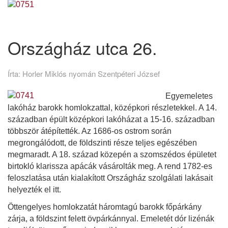
Országház utca 26.
Írta:
Horler Miklós nyomán Szentpéteri József
Egyemeletes
lakóház barokk homlokzattal, középkori részletekkel. A 14.
században épült középkori lakóházat a 15-16. században
többször átépítették. Az 1686-os ostrom során
megrongálódott, de földszinti része teljes egészében
megmaradt. A 18. század közepén a szomszédos épületet
birtokló klarissza apácák vásárolták meg. A rend 1782-es
feloszlatása után kialakított Országház szolgálati lakásait
helyezték el itt.
Öttengelyes homlokzatát háromtagú barokk főpárkány
zárja, a földszint felett övpárkánnyal. Emeletét dór lizénák