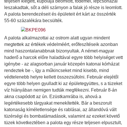
teljesen kiégett, kupolája beomlott, födémei, lépcsőházai
leszakadtak, sőt a déli szárnyon a falak jó része is leomlott.
A palota berendezéseit és épületeit ért kárt az összérték
55-60 százalékára becsülték.
A palota alkalmazottai az ostrom alatt ugyan mindent
megtettek az értékek védelméért, erőfeszítéseik azonban
mind haszontalanabbnak bizonyultak. A német-magyar
haderő a harcok előre haladtával egyre több helyiséget vett
igénybe - az alagsorban január közepén katonai kórházat
rendeztek be -, így a műkincseket mind kisebb, mind
védtelenebb helyre kellett összezsúfolni. Február elejétől
egyre több helyen gyulladt ki az épületegyüttes, s a tüzeket
víz hiányában nemigen tudták megfékezni. Február 8-án
akna csapódott az ún. Ezüstkamrába is, ahová a
legértékesebb tárgyakat menekítették. Bár a beszorult
katonaság kíméletlensége és rablásai, az állandóvá vált
tüzérségi és bombatámadások, valamint az ezeket követő
tüzek következtében a palota egy része teljesen elpusztult,