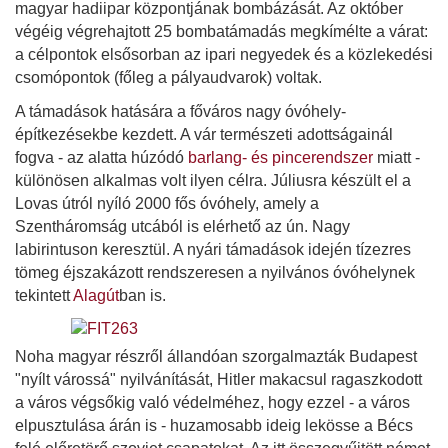
magyar hadiipar központjának bombázását. Az október
végéig végrehajtott 25 bombatámadás megkímélte a várat:
a célpontok elsősorban az ipari negyedek és a közlekedési
csomópontok (főleg a pályaudvarok) voltak.
A támadások hatására a főváros nagy óvóhely-
építkezésekbe kezdett. A vár természeti adottságainál
fogva - az alatta húzódó
barlang- és pincerendszer
miatt -
különösen alkalmas volt ilyen célra. Júliusra készült el a
Lovas útról nyíló 2000 fős óvóhely, amely a
Szentháromság utcából is elérhető az ún. Nagy
labirintuson keresztül. A nyári támadások idején tízezres
tömeg éjszakázott rendszeresen a nyilvános óvóhelynek
tekintett
Alagút
ban is.
Noha magyar részről állandóan szorgalmazták Budapest
"nyílt várossá" nyilvánítását, Hitler makacsul ragaszkodott
a város végsőkig való védelméhez, hogy ezzel - a város
elpusztulása árán is - huzamosabb ideig lekösse a Bécs