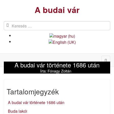
A budai vár
A budai vár története 1686 után
Írta:
Fónagy Zoltán
Tartalomjegyzék
A budai vár története 1686 után
Buda lakói