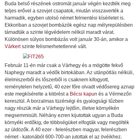
Buda belső részének ostromát január végén kezdték meg
teljes erővel a szovjet csapatok, miután visszaverték a
harmadik, egyben utolsó német felmentési kísérletet is.
Ekkoriban a szovjet bombázók egész nap mélyrepülésben
támadták a szinte légvédelem nélkül maradt várat.
Különösen súlyos bombázás volt január 30-án, amikor a
Várkert
szinte felismerhetetlenné vált.
Február 11-én már csak a Várhegy és a mögötte fekvő
Naphegy maradt a védők birtokában. Az utánpótlás nélküli,
élelmiszerből és lőszerből is csaknem kifogyott,
reménytelen helyzetű, 40 ezer főre olvadt védősereg aznap
este megkísérelte a kitörést a
Bécsi kapu
n és a Vérmezőn
keresztül. A borzalmas tüzérségi és gyalogsági tűzben
nagy részük már a Várhegy lejtőin, illetve környékén
megsemmisült. Néhány ezren kijutottak ugyan a Buda
környéki erdőkig, de többségüket elfogták vagy megölték
az üldözők. A 40 ezer - felerészben magyar, felerészben
német - katonából 600-700-an jutottak el az övéikhez.