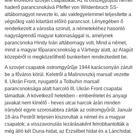
felé előretörő szovjet csapatokat. Az itt összegyűjtött német
haderő parancsnokává Pfeffer von Wildenbruch SS-
altábornagyot nevezte ki, aki vakfegyelemmel teljesítette a
végsőkig való kitartást előíró parancsot. Lényegében ő
rendelkezett a városba szorult, a németekéhez hasonló
nagyságrendű magyar katonasággal is, amelynek
parancsnoka Hindy Iván altábornagy volt. Mind a német,
mind a magyar főparancsnokság a Várhegy alatt, az Alagút
közepéről is megközelíthető bunkerben rendezkedett be.
A szovjet csapatok ostromgyűrűje 1944 karácsonyán zárult
be a főváros körül. Keletről a Malinovszkij marsall vezette
II. Ukrán Front, nyugatról a Tolbuhin marsall
parancsnoksága alatt harcoló III. Ukrán Front csapatai
támadtak. A következő hetekben - emberéletet és anyagi
javakat nem kímélő - heves utcai harcok árán minden
irányból egyre szorosabbra zárták az ostromgyűrűt. Január
18-ára Pestről teljesen kiszorultak a német és a magyar
csapatok; a visszavonulás lezárásaként felrobbantották a
még álló két Duna-hidat, az Erzsébet hidat és a Lánchidat.