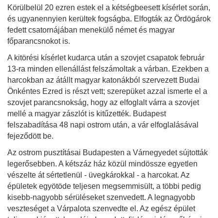
Körülbelül 20 ezren estek el a kétségbeesett kísérlet során,
és ugyanennyien kerültek fogságba. Elfogták az Ördögárok
fedett csatornájában menekülő német és magyar
főparancsnokot is.
A kitörési kísérlet kudarca után a szovjet csapatok február
13-ra minden ellenállást felszámoltak a várban. Ezekben a
harcokban az átállt magyar katonákból szervezett Budai
Önkéntes Ezred is részt vett; szerepüket azzal ismerte el a
szovjet parancsnokság, hogy az elfoglalt várra a szovjet
mellé a magyar zászlót is kitűzették. Budapest
felszabadítása 48 napi ostrom után, a vár elfoglalásával
fejeződött be.
Az ostrom pusztításai Budapesten a Várnegyedet sújtották
legerősebben. A kétszáz ház közül mindössze egyetlen
vészelte át sértetlenül - üvegkárokkal - a harcokat. Az
épületek egyötöde teljesen megsemmisült, a többi pedig
kisebb-nagyobb sérüléseket szenvedett. A legnagyobb
veszteséget a Várpalota szenvedte el. Az egész épület