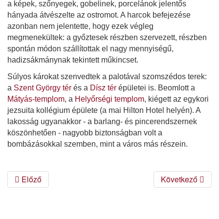
a képek, szőnyegek, gobelinek, porcelánok jelentős
hányada átvészelte az ostromot. A harcok befejezése
azonban nem jelentette, hogy ezek végleg
megmenekültek: a győztesek részben szervezett, részben
spontán módon szállítottak el nagy mennyiségű,
hadizsákmánynak tekintett műkincset.
Súlyos károkat szenvedtek a palotával szomszédos terek:
a
Szent György tér
és a
Dísz tér
épületei is. Beomlott a
Mátyás-templom
, a
Helyőrségi templom
, kiégett az egykori
jezsuita kollégium épülete (a mai Hilton Hotel helyén). A
lakosság ugyanakkor - a barlang- és pincerendszernek
köszönhetően - nagyobb biztonságban volt a
bombázásokkal szemben, mint a város más részein.
Előző
Következő